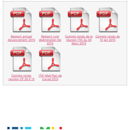
Rapport annuel
Rapport com
Compte rendu de la
Compte rendu du
d’avancement 2015
disémination itie
réunion ITIE du 04
15 jan 2015
2015
Mars 2015
Compte rendu
ITIE-Mali Plan de
reunion CP 26 6 15
travail 2015