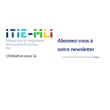
Abonnez-vous à
notre newsletter
L’Initiative pour la
Transparence dans les
Industries Extractives (ITIE)
est une
Norme
mondiale
qui défend
l’amélioration de la
transparence dans la
gestion des revenus et
l’obligation de redevabilité