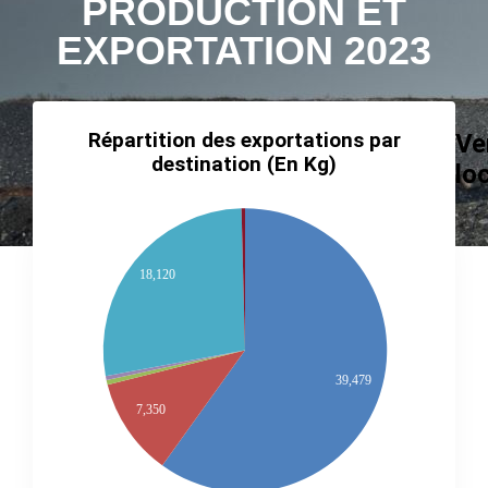
PRODUCTION ET
EXPORTATION 2023
Répartition des exportations par
Répartition
Ve
destination (En Kg)
de
lo
la
production
par
18,120
région
39,479
7,350