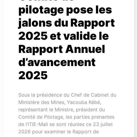
pilotage pose les
jalons du Rapport
2025 et valide le
Rapport Annuel
d’avancement
2025
Sous la présidence du Chef de Cabinet du
Ministère des Mines, Yacouba Kébé,
représentant le Ministre, président du
Comité de Pilotage, les parties prenantes
de l’ITIE-Mali se sont réunies ce 23 juillet
2026 pour examiner le Rapport de