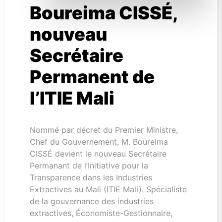
Boureima CISSÉ,
nouveau
Secrétaire
Permanent de
l’ITIE Mali
Nommé par décret du Premier Ministre,
Chef du Gouvernement, M. Boureima
CISSÉ devient le nouveau Secrétaire
Permanant de l’Initiative pour la
Transparence dans les Industries
Extractives au Mali (ITIE Mali). Spécialiste
de la gouvernance des industries
extractives, Économiste-Gestionnaire,